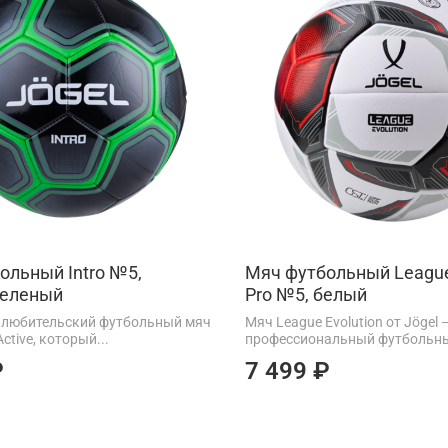
ольный Intro №5,
Мяч футбольный League
зеленый
Pro №5, белый
 – любительский футбольный мяч
Мяч League Evolution от Jögel 
ctive, который...
профессиональный футбольны
₽
7 499 ₽