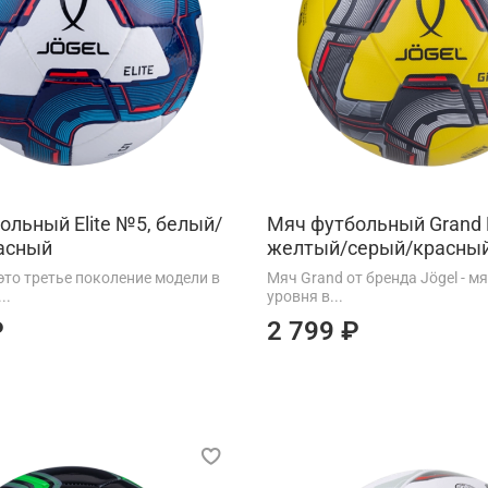
ольный Elite №5, белый/
Мяч футбольный Grand
асный
желтый/серый/красны
– это третье поколение модели в
Мяч Grand от бренда Jögel - м
..
уровня в...
₽
2 799 ₽