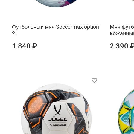
Футбольный мяч Soccermax option
Мяч футб
2
кожанный
1 840 ₽
2 390 