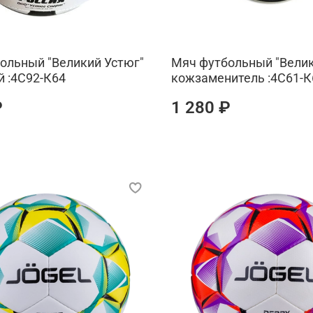
ольный "Великий Устюг"
Мяч футбольный "Велик
 :4С92-К64
кожзаменитель :4С61-К
₽
1 280 ₽