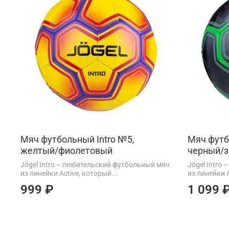
Мяч футбольный Intro №5,
Мяч футб
желтый/фиолетовый
черный/
Jögel Intro – любительский футбольный мяч
Jögel Intro
из линейки Active, который...
из линейки A
999 ₽
1 099 