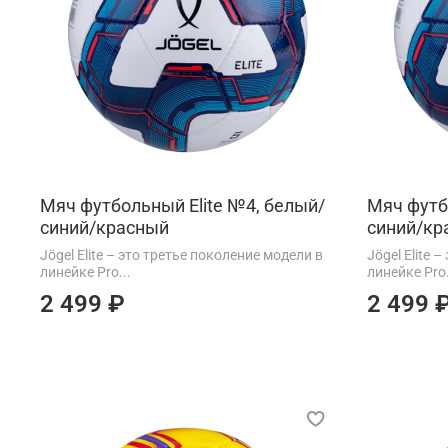
Мяч футбольный Elite №4, белый/
Мяч футб
синий/красный
синий/кр
Jögel Elite – это третье поколение модели в
Jögel Elite 
линейке Pro...
линейке Pro.
2 499 ₽
2 499 