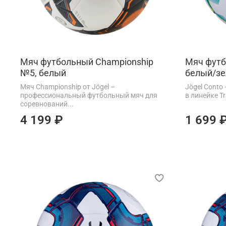
Мяч футбольный Championship
Мяч футб
№5, белый
белый/з
Мяч Championship от Jögel –
Jögel Conto
профессиональный футбольный мяч для
в линейке Tra
соревнований...
4 199 ₽
1 699 