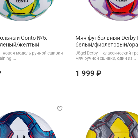
ольный Conto №5,
Мяч футбольный Derby
еленый/желтый
белый/фиолетовый/ор
 – новая модель ручной сшивки
Jögel Derby – классический т
ining....
мяч ручной сшивки, один из...
₽
1 999 ₽