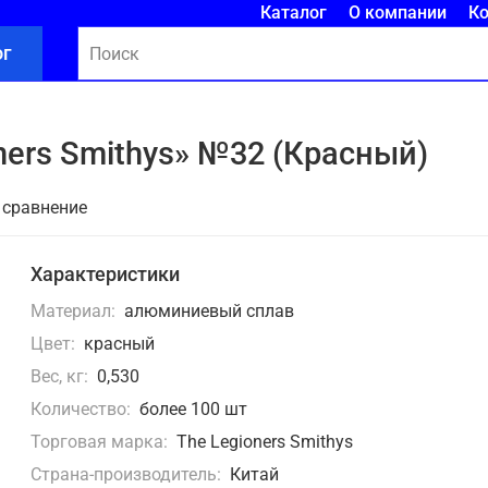
Каталог
О компании
К
ог
ners Smithys» №32 (Красный)
 сравнение
Характеристики
Материал:
алюминиевый сплав
Цвет:
красный
Вес, кг:
0,530
Количество:
более 100 шт
Торговая марка:
The Legioners Smithys
Страна-производитель:
Китай