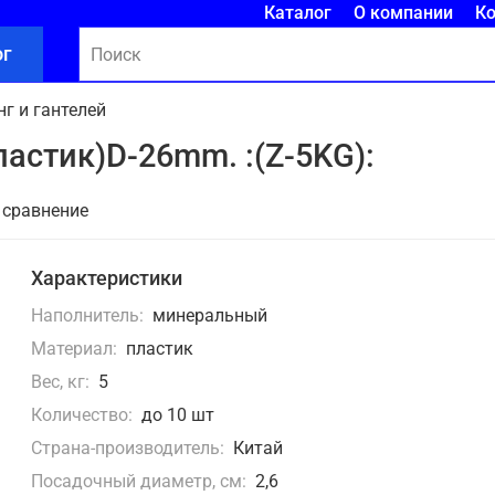
Каталог
О компании
К
ог
г и гантелей
пластик)D-26mm. :(Z-5KG):
 сравнение
Характеристики
Наполнитель:
минеральный
Материал:
пластик
Вес, кг:
5
Количество:
до 10 шт
Страна-производитель:
Китай
Посадочный диаметр, см:
2,6