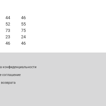
44
46
52
55
73
75
23
24
46
46
ка конфиденциальности
е соглашение
 возврата