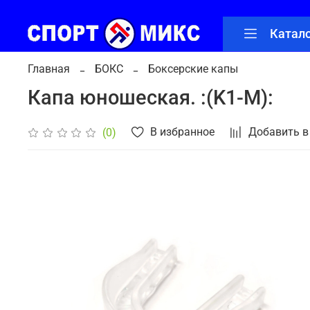
Катал
Главная
БОКС
Боксерские капы
Капа юношеская. :(K1-M):
В избранное
Добавить в
(0)