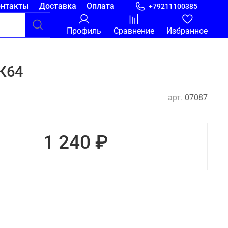
онтакты
Доставка
Оплата
+79211100385
Профиль
Сравнение
Избранное
-К64
арт.
07087
1 240 ₽