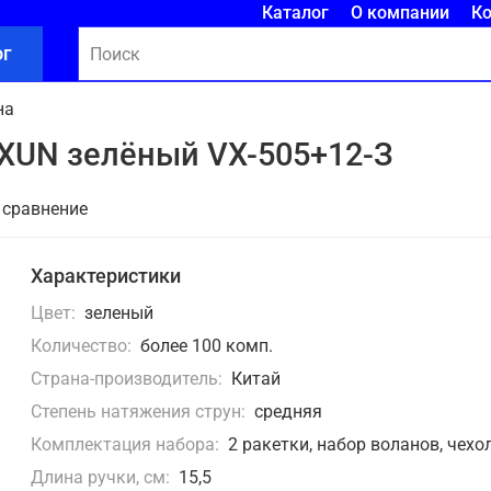
Каталог
О компании
К
ог
на
XUN зелёный VX-505+12-З
 сравнение
Характеристики
Цвет:
зеленый
Количество:
более 100 комп.
Страна-производитель:
Китай
Степень натяжения струн:
средняя
Комплектация набора:
2 ракетки, набор воланов, чехо
Длина ручки, см:
15,5