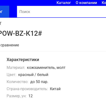
Каталог
О компании
К
ог
T
 POW-BZ-К12#
 сравнение
Характеристики
Материал:
кожзаменитель, молт
Цвет:
красный / белый
Количество:
до 50 пар.
Страна-производитель:
Китай
Размер, ун:
12