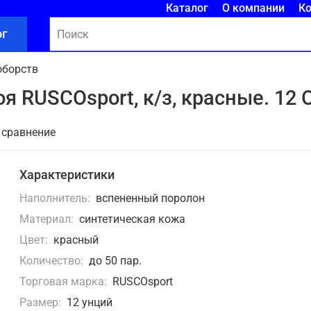
Каталог
О компании
К
ог
оборств
 RUSCOsport, к/з, красные. 12 Oz
 сравнение
Характеристики
Наполнитель:
вспененный поролон
Материал:
синтетическая кожа
Цвет:
красный
Количество:
до 50 пар.
Торговая марка:
RUSCOsport
Размер:
12 унций