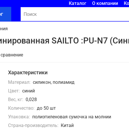
Каталог
О компании
К
ог
ания
нированная SAILTO :PU-N7 (Син
 сравнение
Характеристики
Материал:
силикон, полиамид
Цвет:
синий
Вес, кг:
0,028
Количество:
до 50 шт
Упаковка:
полиэтиленовая сумочка на молнии
Страна-производитель:
Китай