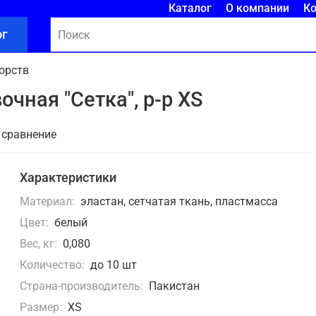
Каталог
О компании
К
ог
орств
чная "Сетка", р-р XS
 сравнение
Характеристики
Материал:
эластан, сетчатая ткань, пластмасса
Цвет:
белый
Вес, кг:
0,080
Количество:
до 10 шт
Страна-производитель:
Пакистан
Размер:
XS